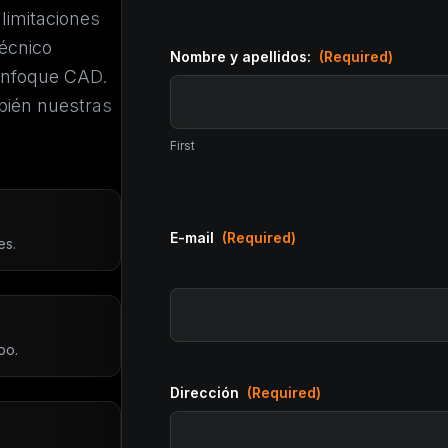
limitaciones
écnico
Nombre y apellidos:
(Required)
enfoque CAD.
bién nuestras
First
E-mail
(Required)
es.
po.
Dirección
(Required)