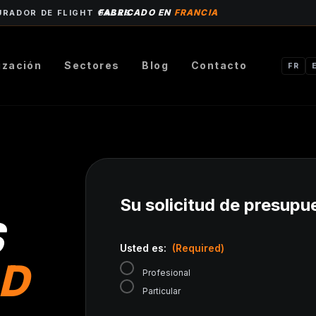
FABRICADO EN
FRANCIA
URADOR DE FLIGHT CASES
ización
Sectores
Blog
Contacto
FR
Su solicitud de presupu
S
Usted es:
(Required)
AD
Profesional
Particular