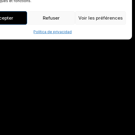
iques et fonctions.
cepter
Refuser
Voir les préférences
Política de privacidad
Contacto local
tudio
Avenue des Sports
59810 Lesquin
Hauts-de-France
+33 3 20 94 04 99