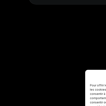
Pour offrir
les cookies
consentir à
comportemen
consentir o