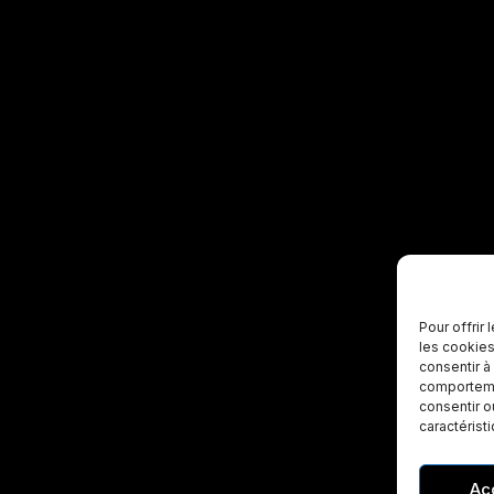
Pour offrir
les cookies
consentir à
comportemen
consentir o
caractérist
Ac