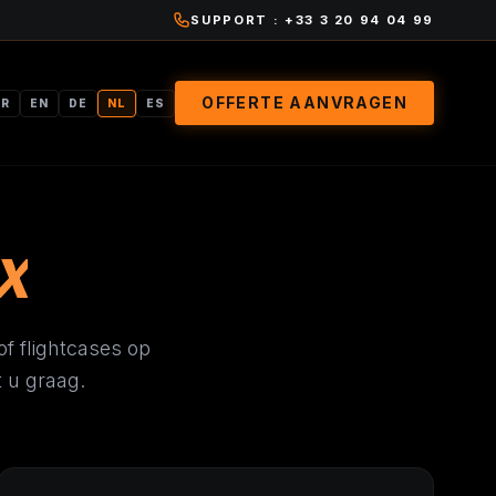
SUPPORT : +33 3 20 94 04 99
OFFERTE AANVRAGEN
FR
EN
DE
NL
ES
X
f flightcases op
 u graag.