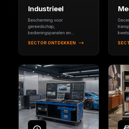
Industrieel
Me
Bescherming voor
Gecer
gereedschap,
trans
bedieningspanelen en
kwets
meetinstrumenten.
appar
SECTOR ONTDEKKEN
SEC