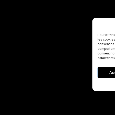
Pour offrir
les cookies
consentir à
comportemen
consentir o
caractérist
Ac