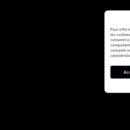
Pour offrir
les cookies
consentir à
comportemen
consentir o
caractérist
Ac
rtises
Société