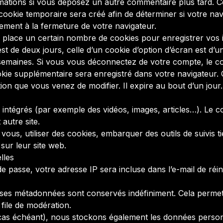
ormations si vous déposez un autre commentaire plus tard. C
okie temporaire sera créé afin de déterminer si votre navi
ment à la fermeture de votre navigateur.
place un certain nombre de cookies pour enregistrer vos 
st de deux jours, celle d’un cookie d’option d’écran est d’
emaines. Si vous vous déconnectez de votre compte, le co
ookie supplémentaire sera enregistré dans votre navigate
tion que vous venez de modifier. Il expire au bout d’un jour.
s intégrés (par exemple des vidéos, images, articles…). Le 
 autre site.
ous, utiliser des cookies, embarquer des outils de suivis t
ur leur site web.
lles
 passe, votre adresse IP sera incluse dans l’e-mail de réinit
 ses métadonnées sont conservés indéfiniment. Cela perme
 file de modération.
e cas échéant), nous stockons également les données person