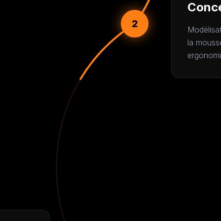
Conc
2
Modélisat
la mousse
ergonomie