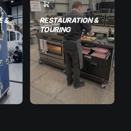
 &
RESTAURATION &
TOURING