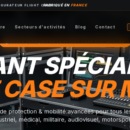
FABRIQUÉ EN
FRANCE
IGURATEUR FLIGHT CASE
ire
Secteurs d'activités
Blog
Contact
LEADER FRANÇAIS DE LA FLIGHT CASE SUR-MESURE
NT SPÉCIA
 CASE SUR
 de protection & mobilité avancées pour tous le
ustriel, médical, militaire, audiovisuel, motorsport