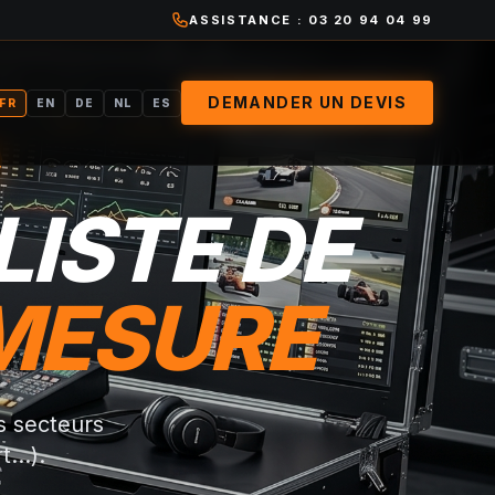
ASSISTANCE : 03 20 94 04 99
DEMANDER UN DEVIS
FR
EN
DE
NL
ES
LISTE DE
 MESURE
s secteurs
...).