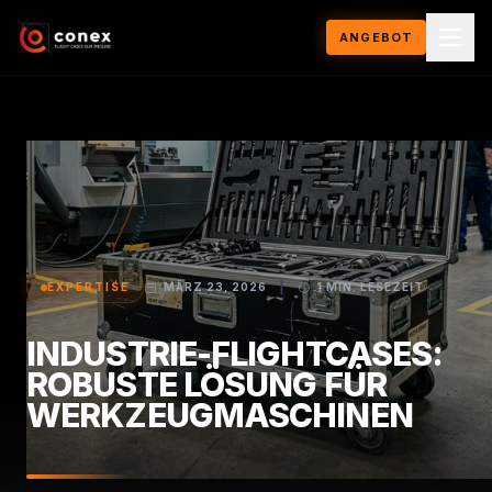
ANGEBOT
EXPERTISE
MÄRZ 23, 2026
|
1 MIN. LESEZEIT
INDUSTRIE-FLIGHTCASES:
ROBUSTE LÖSUNG FÜR
WERKZEUGMASCHINEN