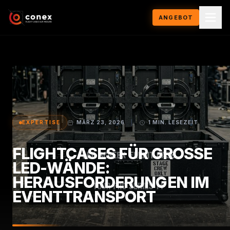
ANGEBOT
EXPERTISE
MÄRZ 23, 2026
|
1 MIN. LESEZEIT
FLIGHTCASES FÜR GROSSE L
ED-WÄNDE: H
ERAUSFORDERUNGEN IM E
VENTTRANSPORT