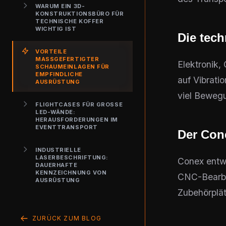
WARUM EIN 3D-
KONSTRUKTIONSBÜRO FÜR
TECHNISCHE KOFFER
WICHTIG IST
Die tec
VORTEILE
MASSGEFERTIGTER S
Elektronik,
CHAUMEINLAGEN FÜR E
MPFINDLICHE A
auf Vibrati
USRÜSTUNG
viel Beweg
FLIGHTCASES FÜR GROSSE L
ED-WÄNDE: H
ERAUSFORDERUNGEN IM E
VENTTRANSPORT
Der Con
INDUSTRIELLE
LASERBESCHRIFTUNG:
Conex entwi
DAUERHAFTE
KENNZEICHNUNG VON
CNC-Bearbe
AUSRÜSTUNG
Zubehörplät
ZURÜCK ZUM BLOG