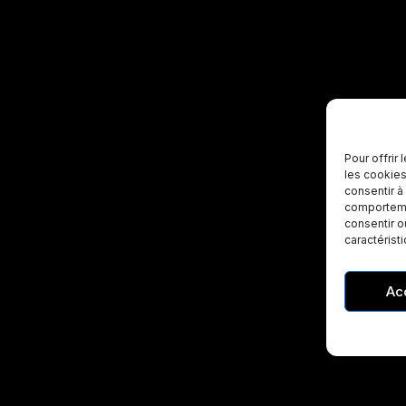
Pour offrir
les cookies
consentir à
comportemen
consentir o
caractérist
Ac