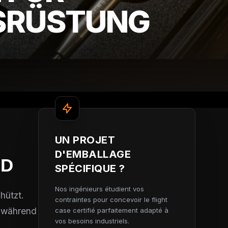
SRÜSTUNG
UN PROJET
D'EMBALLAGE
D
SPÉCIFIQUE ?
Nos ingénieurs étudient vos
hützt.
contraintes pour concevoir le flight
e während
case certifié parfaitement adapté à
vos besoins industriels.