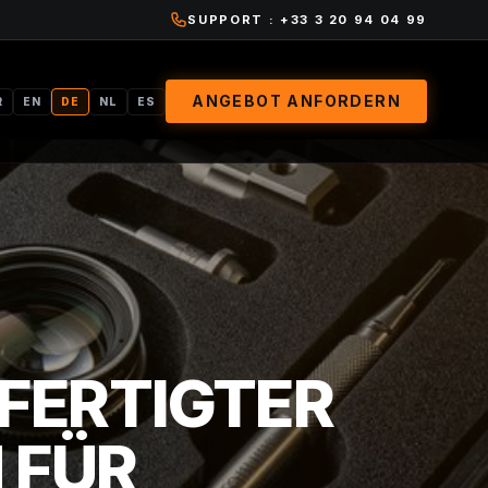
SUPPORT : +33 3 20 94 04 99
ANGEBOT ANFORDERN
R
EN
DE
NL
ES
ERTIGTER S
ÜR E