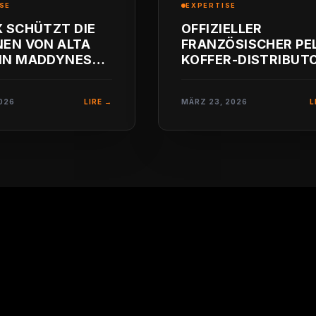
SE
EXPERTISE
 SCHÜTZT DIE
OFFIZIELLER
EN VON ALTA
FRANZÖSISCHER PEL
(IN MADDYNESS
KOFFER-DISTRIBUT
STELLT)
19-ZOLL-
SCHUTZRACKS
2026
LIRE →
MÄRZ 23, 2026
L