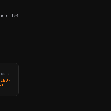
bereit bei
TER
LED-W
GEN I
ORT