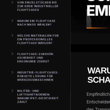
VON EINZELSTÜCKEN BIS
MP
ZUR SERIE INDUSTRIELLER
FLIGHTCASES
WARUM EIN FLIGHTCASE
NACH MASS WÄHLEN?
WELCHE MATERIALIEN FÜR
EIN PROFESSIONELLES
FLIGHTCASE WÄHLEN?
FLIGHTCASE-ZUBEHÖR:
SICHERHEIT UND
ERGONOMIE ZUERST
WARU
INDUSTRIE-FLIGHTCASES:
ROBUSTE LÖSUNG FÜR
CHAU
WERKZEUGMASCHINEN
MILITÄR- UND
Empfindlich
LUFTFAHRTNORMEN:
WARUM IP67-DICHTIGKEIT
Entscheide
ZÄHLT
des Transpo