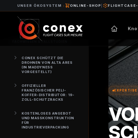
UNSER ÖKOSYSTEM
:
ONLINE-SHOP
|
FLIGHTCASE
Kno
FACHWISSEN & FALLSTUDIEN
CONEX SCHÜTZT DIE
DROHNEN VON ALTA ARES
(IN MADDYNESS
VORGESTELLT)
OFFIZIELLER
FRANZÖSISCHER PELI-
EXPERTISE
KOFFER-DISTRIBUTOR: 19-
ZOLL-SCHUTZRACKS
VO
KOSTENLOSES ANGEBOT
UND MASSKONSTRUKTION F
ÜR I
CH
NDUSTRIEVERPACKUNG