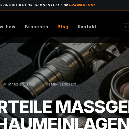
HERGESTELLT IN
FRANKREICH
-KONFIGURATOR
w-how
Branchen
Blog
Kontakt
F
MÄRZ 23, 2026
|
1 MIN. LESEZEIT
RTEILE MASSGEF
AUMEINLAGEN F