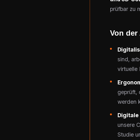
prüfbar zu 
Von der
Digital
sind, ar
virtuell
Ergonom
geprüft,
werden 
Digitale
unsere 
Studie u