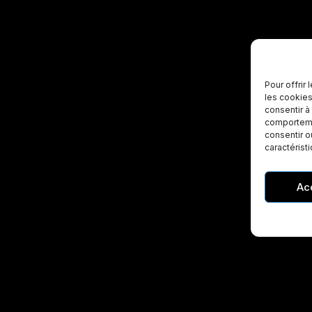
Pour offrir
les cookies
consentir à
comportemen
consentir o
caractérist
Ac