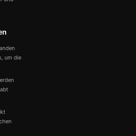
en
handen
s, um die
werden
habt
ekt
schen