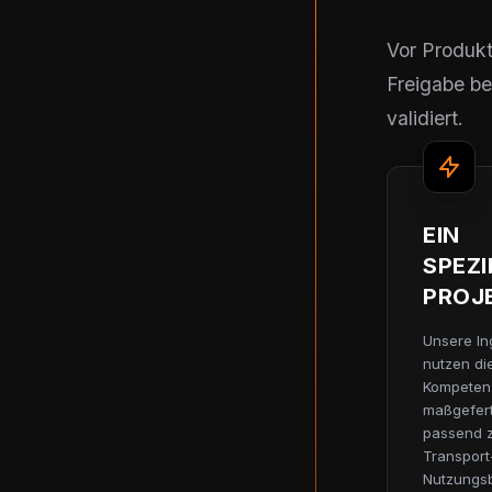
Vor Produkt
Freigabe be
validiert.
EIN
SPEZI
PROJ
Unsere In
nutzen di
Kompeten
maßgefert
passend 
Transport
Nutzungs