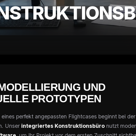
NSTRUKTIONSB
MODELLIERUNG UND
UELLE PROTOTYPEN
t eines perfekt angepassten Flightcases beginnt bei der
on. Unser
integriertes Konstruktionsbüro
nutzt mode
ftware
, um Ihr Projekt vor dem ersten Zuschnitt sichtb