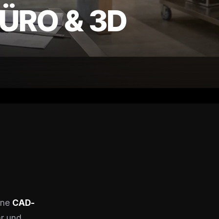
ÜRO & 3D
rne
CAD-
ar und