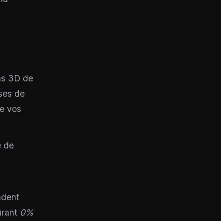
ns 3D de
ses de
de vos
e de
ndent
urant
0%