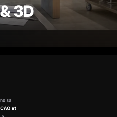
& 3D
ans sa
e
CAO et
 la