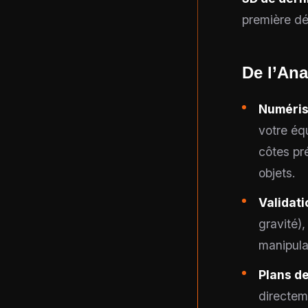
première d
De l’An
Numérisa
votre éq
côtes pr
objets.
Validati
gravité)
manipula
Plans d
directe