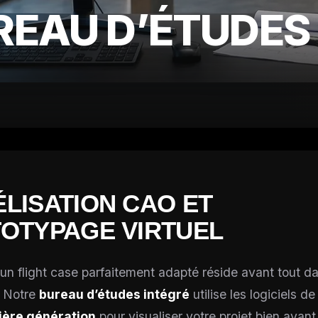
REAU D’ÉTUDES 
LISATION CAO ET
OTYPAGE VIRTUEL
’un flight case parfaitement adapté réside avant tout d
. Notre
bureau d’études intégré
utilise les logiciels d
ière génération
pour visualiser votre projet bien avant