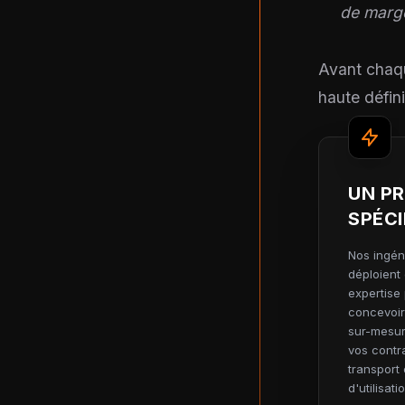
de marge
Avant chaqu
haute défini
UN P
SPÉCI
Nos ingén
déploient 
expertise
concevoir
sur-mesur
vos contr
transport 
d'utilisati