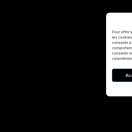
Pour offrir
les cookies
consentir à
comportemen
consentir o
caractérist
Ac