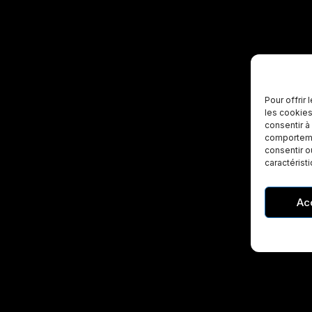
Pour offrir
les cookies
consentir à
comportemen
consentir o
caractérist
Ac