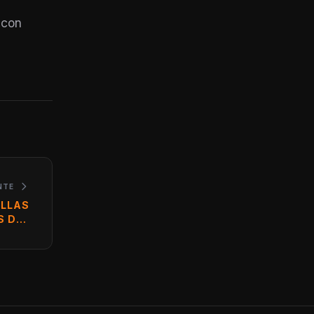
 con
NTE
ALLAS
S DEL
ISUAL