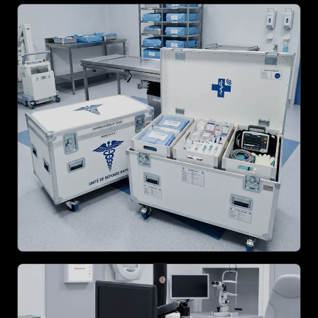
En tant que distributeur officiel, nous intégrons
vos équipements de pointe dans des
Peli™
Case
, valises en résine incassables offrant une
étanchéité certifiée IP67 contre l’eau, la
poussière et les bactéries.
AGRANDIR
PRODUIT
REVÊTEMENT & NORMES D’HYGIÈNE
Nos flight cases peuvent être équipés de
revêtements spécifiques (mousses plastazote
lavables, panneaux lisses) facilitant le nettoyage
et la désinfection en milieu hospitalier ou
laboratoire.