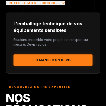
LIRE LES DÉTAILS TECHNIQUES
matériel médical et scientifique
L'emballage technique de vos
équipements sensibles
Appareils d’imagerie
médicale portatifs
Étudions ensemble votre projet de transport sur-
mesure. Devis rapide.
flight cases
DEMANDER UN DEVIS
parois en nid
d’abeille légères
mousses à cellules fermées
imputrescibles
DÉCOUVREZ NOTRE EXPERTISE
valises étanches certifiées IP67
NOS