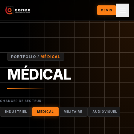
DEVIS
PORTFOLIO /
MÉDICAL
MÉDICAL
DEVIS POUR CE MODÈLE
CHANGER DE SECTEUR :
INDUSTRIEL
MÉDICAL
MILITAIRE
AUDIOVISUEL
MO