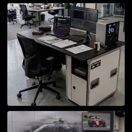
Le flight case se transforme en caisse de
transport logistique pour voyager vers votre
salon professionnel, puis s’ouvre pour devenir
instantanément votre comptoir d’accueil ou
votre présentoir produit. Un gain de temps
inestimable.
AGRANDIR
PLV ET IDENTITÉ DE MARQUE
Valises de démonstration commerciales (VRP)
équipées de mousse de couleur parfaitement
ajustée à vos échantillons. Nous intégrons la
gravure laser sur des plaques de firme pour
valoriser vos produits luxueux.