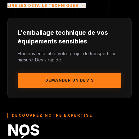
LIRE LES DÉTAILS TECHNIQUES
flight
case
L'emballage technique de vos
équipements sensibles
pop-up stores
Étudions ensemble votre projet de transport sur-
mesure. Devis rapide.
DEMANDER UN DEVIS
tables basses vitrées avec
roulettes industrielles
DÉCOUVREZ NOTRE EXPERTISE
NOS
bureau d’études